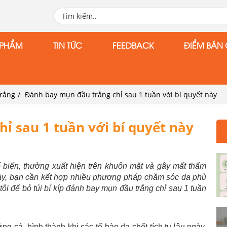
 PHẨM
TIN TỨC
FEEDBACK
ĐIỂM BÁN 
trắng
Đánh bay mụn đầu trắng chỉ sau 1 tuần với bí quyết này
ỉ sau 1 tuần với bí quyết này
 biến, thường xuất hiện trên khuôn mặt và gây mất thẩm
ày, bạn cần kết hợp nhiều phương pháp chăm sóc da phù
ôi để bỏ túi bí kíp đánh bay mụn đầu trắng chỉ sau 1 tuần
 cá, hình thành khi các tế bào da chết tích tụ lâu ngày,