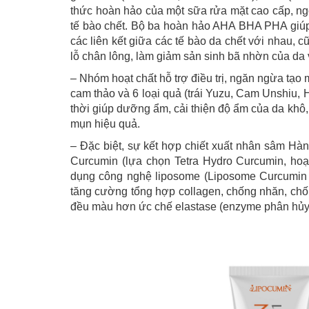
thức hoàn hảo của một sữa rửa mặt cao cấp, ng
tế bào chết. Bộ ba hoàn hảo AHA BHA PHA giúp 
các liên kết giữa các tế bào da chết với nhau, c
lỗ chân lông, làm giảm sản sinh bã nhờn của da
– Nhóm hoạt chất hỗ trợ điều trị, ngăn ngừa tạo
cam thảo và 6 loại quả (trái Yuzu, Cam Unshiu, Hạ
thời giúp dưỡng ẩm, cải thiện độ ẩm của da khô,
mụn hiệu quả.
– Đặc biệt, sự kết hợp chiết xuất nhân sâm Hàn
Curcumin (lựa chọn Tetra Hydro Curcumin, hoạ
dụng công nghệ liposome (Liposome Curcumin 
tăng cường tổng hợp collagen, chống nhăn, chố
đều màu hơn ức chế elastase (enzyme phân hủy 