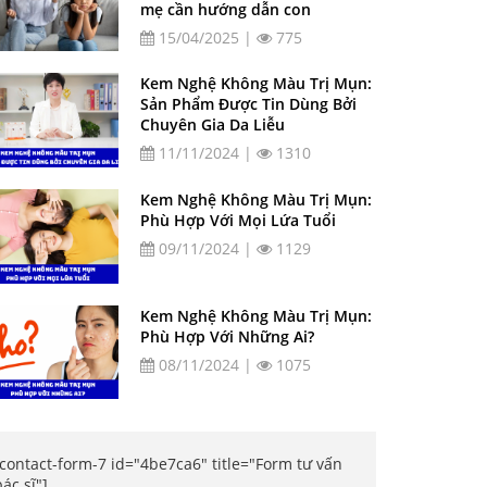
mẹ cần hướng dẫn con
15/04/2025 |
775
Kem Nghệ Không Màu Trị Mụn:
Sản Phẩm Được Tin Dùng Bởi
Chuyên Gia Da Liễu
11/11/2024 |
1310
Kem Nghệ Không Màu Trị Mụn:
Phù Hợp Với Mọi Lứa Tuổi
09/11/2024 |
1129
Kem Nghệ Không Màu Trị Mụn:
Phù Hợp Với Những Ai?
08/11/2024 |
1075
[contact-form-7 id="4be7ca6" title="Form tư vấn
bác sĩ"]