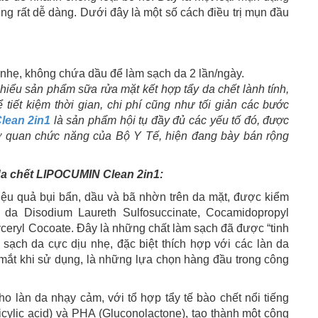
cũng rất dễ dàng. Dưới đây là một số cách điều trị mụn đầu
nhẹ, không chứa dầu để làm sạch da 2 lần/ngày.
hiểu sản phẩm sữa rửa mặt kết hợp tẩy da chết lành tính,
 tiết kiệm thời gian, chi phí cũng như tối giản các bước
lean 2in1
là sản phẩm hội tụ đầy đủ các yếu tố đó, được
uan chức năng của Bộ Y Tế, hiện đang bày bán rộng
da chết LIPOCUMIN Clean 2in1:
hiệu quả bụi bẩn, dầu và bã nhờn trên da mặt, được kiểm
da Disodium Laureth Sulfosuccinate, Cocamidopropyl
ceryl Cocoate. Đây là những chất làm sạch đã được “tinh
 sạch da cực dịu nhẹ, đặc biệt thích hợp với các làn da
 mắt khi sử dụng, là những lựa chọn hàng đầu trong công
o làn da nhạy cảm, với tổ hợp tẩy tế bào chết nổi tiếng
icylic acid) và PHA (Gluconolactone), tạo thành một công