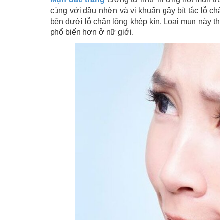
cùng với dầu nhờn và vi khuẩn gây bít tắc lỗ c
bên dưới lỗ chân lông khép kín. Loại mụn này t
phổ biến hơn ở nữ giới.