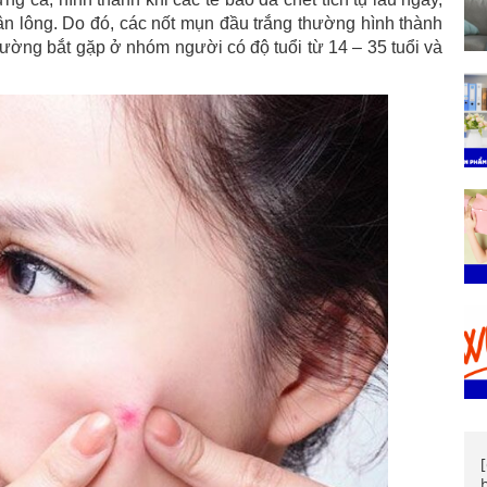
hân lông. Do đó, các nốt mụn đầu trắng thường hình thành
hường bắt gặp ở nhóm người có độ tuổi từ 14 – 35 tuổi và