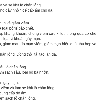
 và se khít lỗ chân lông.
g gây nhờn để cấp ẩm cho da.
 mụn và giảm viêm.
 loại bỏ tế bào chết.
úp kháng khuẩn, chống viêm cực kì tốt, thông qua cơ chế
ác lọai vi khuẩn gây mụn.
 da, giảm màu đỏ mụn viêm, giảm mụn hiệu quả, thu hẹp và
ân lông. Đồng thời tái tạo làn da.
âu lỗ chân lông.
làm sạch sâu, loại bỏ bã nhờn.
uẩn gây mụn.
viêm và làm se khít lỗ chân lông.
 cung cấp độ ẩm.
làm sạch lỗ chân lông.