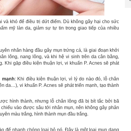
i và khó để điều trị dứt điểm. Dù không gây hại cho sức
m mỹ làn da, giảm sự tự tin trong giao tiếp của nhiều
uyên nhân hàng đầu gây mụn trứng cá, là giai đoạn khởi
ân lông, nang lông, và khi hệ vi sinh trên da cân bằng,
 Khi gặp điều kiện thuận lợi, vi khuẩn P. Acnes sẽ phát
ển mạnh
: Khi điều kiện thuận lợi, vì lý do nào đó, lỗ chân
trên da…), vi khuẩn P. Acnes sẽ phát triển mạnh, tạo thành
ợc hình thành, nhưng lỗ chân lông đã bị bít tắc bởi bã
g chiếu vào được sâu tới nhân mụn, nên không gây phản
uyên màu trắng, hình thành mụn đầu trắng.
nào để nhanh chóng loại bỏ nó. Đây là một loại mụn dạng