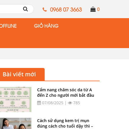
0968 07 3663
0
OFFLINE
GIỎ HÀNG
Bài viết mới
Cẩm nang chăm sóc da từ A
đến Z cho người mới bắt đầu
07/08/2025 |
785
Cách sử dụng kem trị mụn
đúng cách cho tuổi dậy thì –