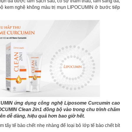
mụn đã được làm sạch sâu, có sự thẩm thấu, làm sáng da,
g bộ kem nghệ không màu trị mụn LIPOCUMIN ở bước tiếp
CUMIN ứng dụng công nghệ Liposome Curcumin cao
POCUMIN Clean 2in1 đồng bộ vào trong chu trình chăm
nên dễ dàng, hiệu quả hơn bao giờ hết.
m tẩy tế bào chết nhẹ nhàng để loại bỏ lớp tế bào chết bít