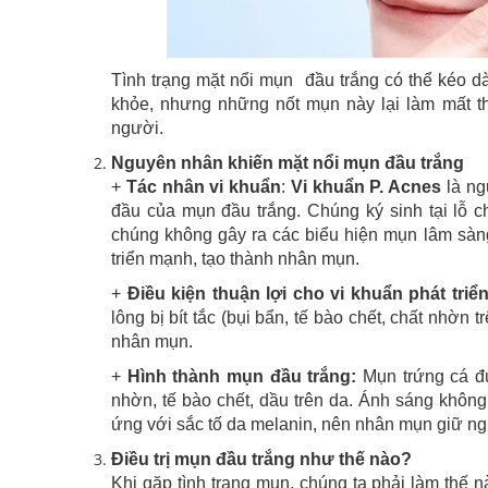
Tình trạng mặt nổi mụn đầu trắng có thể kéo dà
khỏe, nhưng những nốt mụn này lại làm mất thẩ
người.
Nguyên nhân khiến mặt nổi mụn đầu trắng
+
Tác nhân vi khuẩn
:
Vi khuẩn P. Acnes
là ng
đầu của mụn đầu trắng. Chúng ký sinh tại lỗ ch
chúng không gây ra các biểu hiện mụn lâm sàng.
triển mạnh, tạo thành nhân mụn.
+
Điều kiện thuận lợi cho vi khuẩn phát tri
lông bị bít tắc (bụi bẩn, tế bào chết, chất nhờn 
nhân mụn.
+
Hình thành mụn đầu trắng:
Mụn trứng cá đư
nhờn, tế bào chết, dầu trên da. Ánh sáng khôn
ứng với sắc tố da melanin, nên nhân mụn giữ ng
Điều trị mụn đầu trắng như thế nào?
Khi gặp tình trạng mụn, chúng ta phải làm thế 