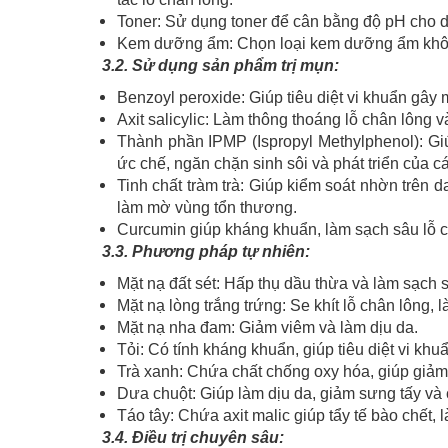
Toner: Sử dụng toner để cân bằng độ pH cho da
Kem dưỡng ẩm: Chọn loại kem dưỡng ẩm khôn
3.2. Sử dụng sản phẩm trị mụn:
Benzoyl peroxide: Giúp tiêu diệt vi khuẩn gây
Axit salicylic: Làm thông thoáng lỗ chân lông và
Thành phần IPMP (Ispropyl Methylphenol): Gi
ức chế, ngăn chặn sinh sôi và phát triển của c
Tinh chất tràm trà: Giúp kiểm soát nhờn trên
làm mờ vùng tổn thương.
Curcumin giúp kháng khuẩn, làm sạch sâu lỗ ch
3.3. Phương pháp tự nhiên:
Mặt nạ đất sét: Hấp thụ dầu thừa và làm sạch s
Mặt nạ lòng trắng trứng: Se khít lỗ chân lông, 
Mặt nạ nha đam: Giảm viêm và làm dịu da.
Tỏi: Có tính kháng khuẩn, giúp tiêu diệt vi kh
Trà xanh: Chứa chất chống oxy hóa, giúp giảm 
Dưa chuột: Giúp làm dịu da, giảm sưng tấy và
Táo tây: Chứa axit malic giúp tẩy tế bào chết, 
3.4. Điều trị chuyên sâu: