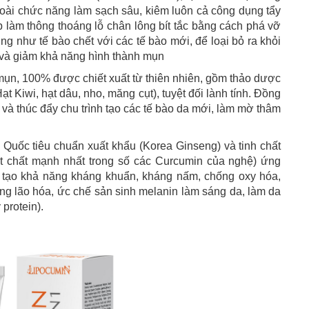
oài chức năng làm sạch sâu, kiêm luôn cả công dụng tẩy
làm thông thoáng lỗ chân lông bít tắc bằng cách phá vỡ
ũng như tế bào chết với các tế bào mới, để loại bỏ ra khỏi
 và giảm khả năng hình thành mụn
 mụn, 100% được chiết xuất từ thiên nhiên, gồm thảo dược
t Kiwi, hạt dâu, nho, măng cụt), tuyệt đối lành tính. Đồng
 và thúc đẩy chu trình tạo các tế bào da mới, làm mờ thâm
 Quốc tiêu chuẩn xuất khẩu (Korea Ginseng) và tinh chất
t chất mạnh nhất trong số các Curcumin của nghệ) ứng
tạo khả năng kháng khuẩn, kháng nấm, chống oxy hóa,
ng lão hóa, ức chế sản sinh melanin làm sáng da, làm da
protein).