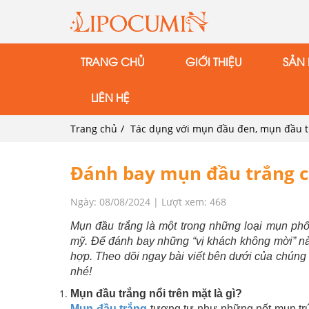
TRANG CHỦ
GIỚI THIỆU
SẢN
LIÊN HỆ
Trang chủ
Tác dụng với mụn đầu đen, mụn đầu 
Đánh bay mụn đầu trắng ch
Ngày: 08/08/2024 | Lượt xem: 468
Mụn đầu trắng là một trong những loại mụn phổ
mỹ. Để đánh bay những “vị khách không mời” n
hợp. Theo dõi ngay bài viết bên dưới của chúng t
nhé!
Mụn đầu trắng nổi trên mặt là gì?
Mụn đầu trắng
tương tự như những nốt mụn trứng