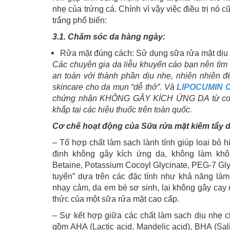
nhẹ của trứng cá. Chính vì vậy việc điều trị nó 
trắng phổ biến:
3.1. Chăm sóc da hàng ngày:
Rửa mặt đúng cách: Sử dụng sữa rửa mặt dịu 
Các chuyên gia da liễu khuyến cáo bạn nên tìm 
an toàn với thành phần dịu nhẹ, nhiên nhiên để
skincare cho da mụn “dễ thở”. Và
LIPOCUMIN C
chứng nhận KHÔNG GÂY KÍCH ỨNG DA từ cơ q
khắp tại các hiệu thuốc trên toàn quốc.
Cơ chế hoạt động của Sữa rửa mặt kiêm tẩy 
– Tổ hợp chất làm sạch lành tính giúp loại bỏ 
định không gây kích ứng da, không làm khô 
Betaine, Potassium Cocoyl Glycinate, PEG-7 Gly
tuyển” dựa trên các đặc tính như khả năng làm
nhạy cảm, da em bé sơ sinh, lại không gây cay
thức của một sữa rửa mặt cao cấp.
– Sự kết hợp giữa các chất làm sạch dịu nhẹ ch
gồm AHA (Lactic acid, Mandelic acid), BHA (Sal