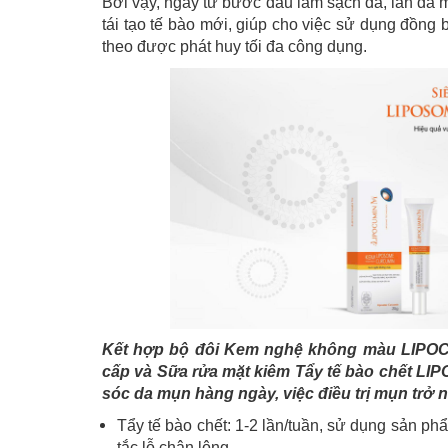
Bởi vậy, ngay từ bước đầu làm sạch da, làn da 
tái tạo tế bào mới, giúp cho việc sử dụng đồn
theo được phát huy tối đa công dụng.
Kết hợp bộ đôi Kem nghệ không màu LIPO
cấp và Sữa rửa mặt kiêm Tẩy tế bào chết LI
sóc da mụn hàng ngày, việc điều trị mụn trở 
Tẩy tế bào chết: 1-2 lần/tuần, sử dụng sản phẩ
tắc lỗ chân lông.